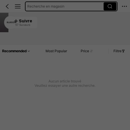
Recherche en magasin
BLUEEON
Suivre
57 Suiveurs
4.95
Article(s)
Commentaires
Recommended
Most Popular
Price
Filtre
Aucun article trouvé
Veuillez essayer une autre recherche.