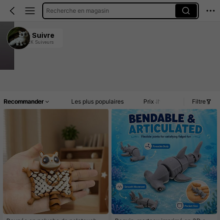
Recherche en magasin
DDTA
Suivre
1.2K Suiveurs
4.87
27K Vendu récemment
10K Rachat
Accueil
Article(s)
Promos
Commentaires
Recommander
Les plus populaires
Prix
Filtre