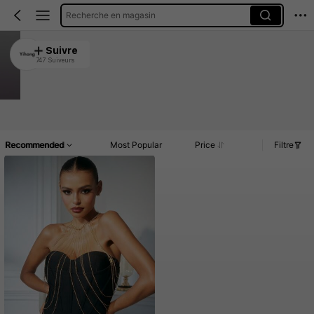
Recherche en magasin
Yihong
Suivre
747 Suiveurs
4.94
1.1K Vendu récemment
2.1K Rachat
Article(s)
Commentaires
Recommended
Most Popular
Price
Filtre