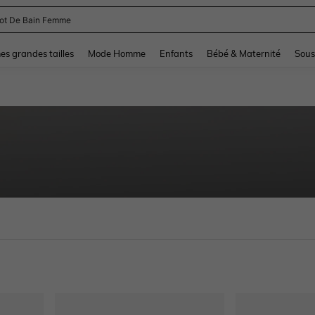
lot De Bain Femme
and down arrow keys to navigate search Dernière recherche and Rechercher et Tr
s grandes tailles
Mode Homme
Enfants
Bébé & Maternité
Sous