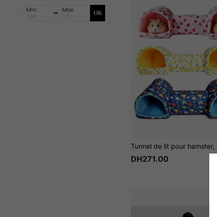
Min:
Max:
OK
DH271.00