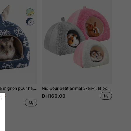
pour l'hiver, nid pour hamsters nains blancs, accessoires de cage pour hamsters nains Campbell ou autres petits animaux
Nid pour petit animal 3-en-1, lit pour animal de compagnie en éponge épaisse convenant aux hamsters, cochons d'Inde, lapins, hérissons. Maison de jeu et cachette pour animaux de différentes couleurs
ant
DH166.00