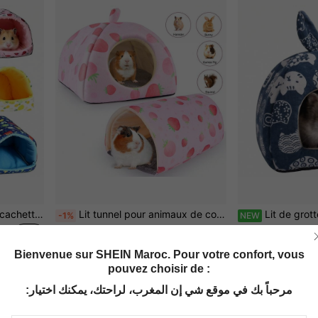
Tunnel de lit pour hamster, cachette chaude et respirante. Jouet de tunnel de cachette pour petits animaux, convient aux souris et aux sucrettes
Lit tunnel pour animaux de compagnie doux et confortable pour toutes les saisons, imprimé fraise, convient aux petits animaux comme les hamsters, les cochons d'Inde, les hérissons, les lapins, chaud et respirant, motif fraise mignon, fond antidérapant, lavable, tapis d'intérieur pour animaux de compagnie
Lit de grotte mignon pour hamster nain, cachette douillette avec petite maison 
-1%
NEW
Seulement 5 rest
DH134.69
DH184.00
Bienvenue sur SHEIN Maroc. Pour votre confort, vous
pouvez choisir de :
مرحباً بك في موقع شي إن المغرب، لراحتك، يمكنك اختيار: