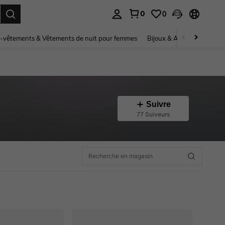
0
0
ouver. Press Enter to select.
-vêtements & Vêtements de nuit pour femmes
Bijoux & Accessoires pou
Suivre
77 Suiveurs