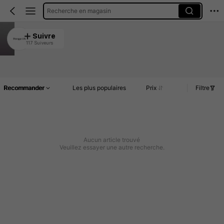
Recherche en magasin
Shangge Life
Suivre
117 Suiveurs
4.69
Article(s)
Commentaires
Recommander
Les plus populaires
Prix
Filtre
Aucun article trouvé
Veuillez essayer une autre recherche.