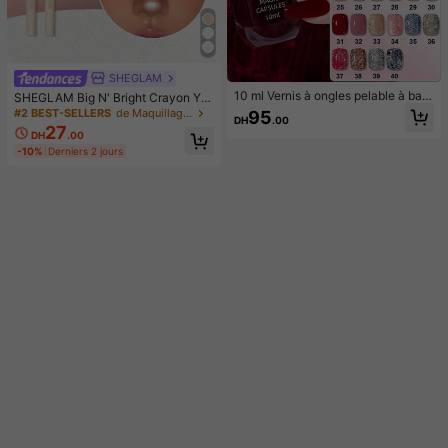
SHEGLAM
10 ml Vernis à ongles pelable à bas
SHEGLAM Big N' Bright Crayon Ye
e d'eau, sans cuisson, à décoller, lo
ux-Frost Paillettes Marque De Beau
#2 BEST-SELLERS
de Maquillage du visage
95
DH
.00
ngue tenue, séchage rapide. Facile
té CosméTique Maquillage Pour Fe
27
DH
.00
à utiliser, convient aux débutants
mmes Et Filles
-10%
Derniers 2 jours