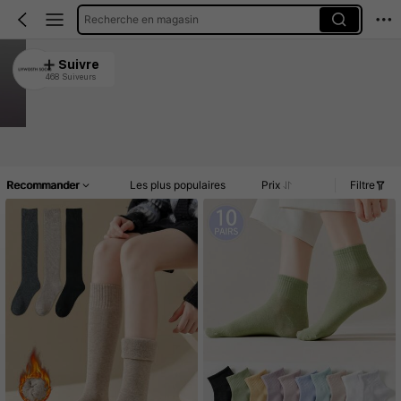
Recherche en magasin
LIYWOSTH SOCKS
Suivre
468 Suiveurs
4.93
7.4K Vendu récemment
3.1K Rachat
Accueil
Article(s)
Promos
Commentaires
Recommander
Les plus populaires
Prix
Filtre