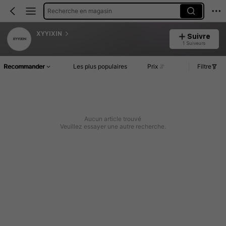
Recherche en magasin
XYYIXIN
Suivre
1 Suiveurs
Recommander
Les plus populaires
Prix
Filtre
Aucun article trouvé
Veuillez essayer une autre recherche.