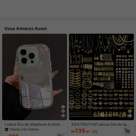
Vous Aimerez Aussi
1 pièce Étui de téléphone à miroir ro
35/47/50/71/87 pièces Set de bijou
se minimaliste, style fille avec motif
x style bohème, comprenant des bo
Clients très fidèles
135
DH
.67
-2%
nœud papillon, slogan religieux. Étu
ucles d'oreilles, colliers, bagues, br