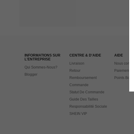
INFORMATIONS SUR
CENTRE & D'AIDE
AIDE
L'ENTREPRISE
Livraison
Nous contac
Qui Sommes-Nous?
Retour
Paiement
Blogger
Remboursement
Points Bonu
Commande
Statut De Commande
Guide Des Tailles
Responsabilité Sociale
SHEIN VIP