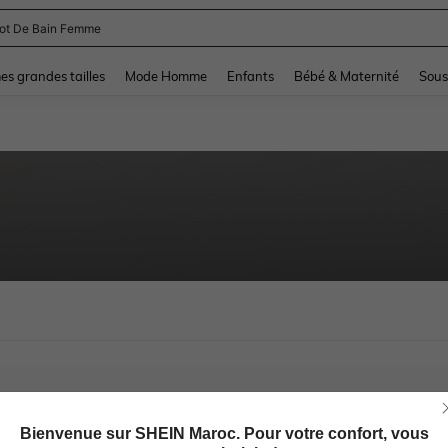
lot De Bain Femme
and down arrow keys to navigate search Dernière recherche and Rechercher et Tr
s grandes tailles
Mode Homme
Enfants
Bébé & Maternité
Sous
Bienvenue sur SHEIN Maroc. Pour votre confort, vous