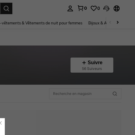
0
0
ouver. Press Enter to select.
-vêtements & Vêtements de nuit pour femmes
Bijoux & Accessoires pou
Suivre
56 Suiveurs