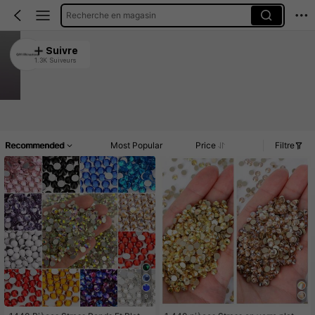
Recherche en magasin
QIYI Rhinestone
Suivre
1.3K Suiveurs
4.94
Clients très fidèles
Créé il y a 1 an
33K Vendu récemment
Article(s)
Commentaires
Recommended
Most Popular
Price
Filtre
9