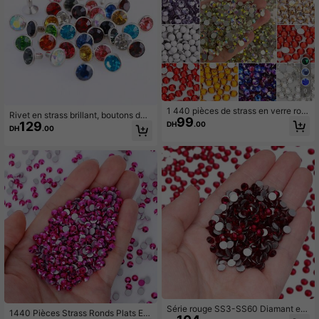
9
1 440 pièces de strass en verre ron
Rivet en strass brillant, boutons déc
99
ds à fond plat, taille SS3-SS30, cou
129
DH
.00
oratifs multicolores DIY, accessoire
DH
.00
leur jaune clair. Accessoires pour vê
s durables pour vêtements, chaussu
tements et bijoux DIY.
res, sacs
Série rouge SS3-SS60 Diamant en
1440 Pièces Strass Ronds Plats En
verre de couleur rouge foncé de ha