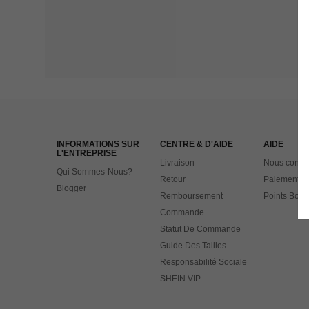
INFORMATIONS SUR
CENTRE & D'AIDE
AIDE
L'ENTREPRISE
Livraison
Nous contac
Qui Sommes-Nous?
Retour
Paiement
Blogger
Remboursement
Points Bonu
Commande
Statut De Commande
Guide Des Tailles
Responsabilité Sociale
SHEIN VIP