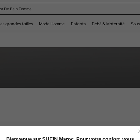
lot De Bain Femme
and down arrow keys to navigate search Dernière recherche and Rechercher et Tr
s grandes tailles
Mode Homme
Enfants
Bébé & Maternité
Sous
Bienvenue sur SHEIN Maroc. Pour votre confort, vous