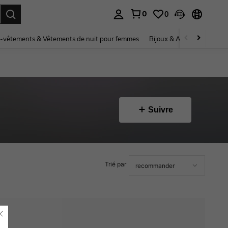
0
0
ouver. Press Enter to select.
-vêtements & Vêtements de nuit pour femmes
Bijoux & Accessoires pou
Suivre
Trié par