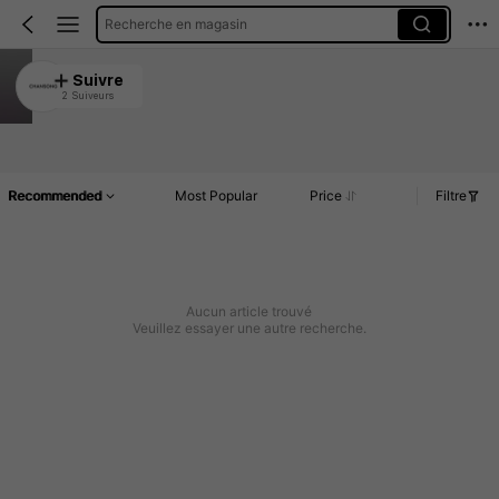
Recherche en magasin
CHANSONG
Suivre
2 Suiveurs
5.00
Article(s)
Commentaires
Recommended
Most Popular
Price
Filtre
Aucun article trouvé
Veuillez essayer une autre recherche.