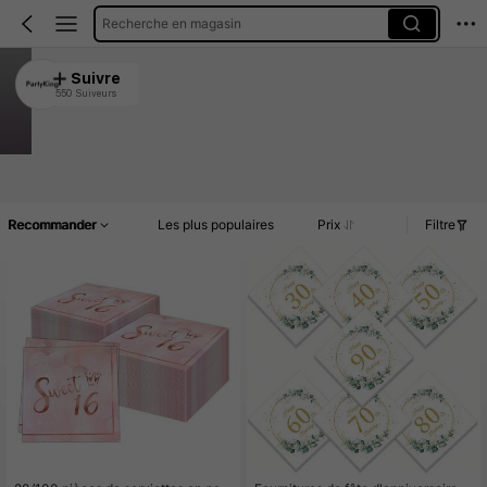
Recherche en magasin
PartyKing
Suivre
550 Suiveurs
4.95
2.2K Vendu récemment
1.5K Rachat
Article(s)
Commentaires
Recommander
Les plus populaires
Prix
Filtre