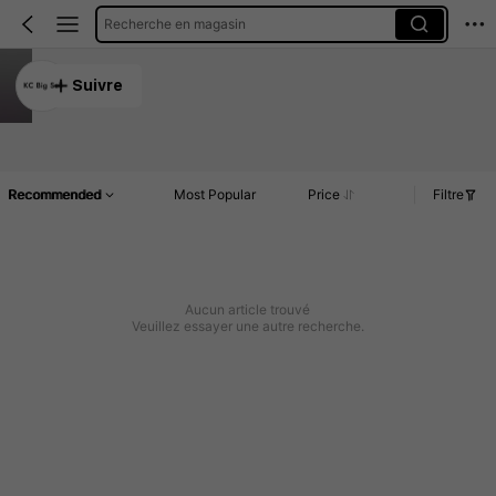
Recherche en magasin
KC Big Sell
Suivre
5.00
Article(s)
Commentaires
Recommended
Most Popular
Price
Filtre
Aucun article trouvé
Veuillez essayer une autre recherche.