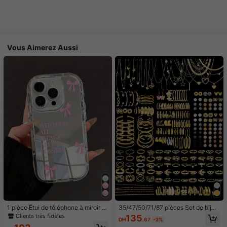
Vous Aimerez Aussi
1 pièce Étui de téléphone à miroir ro
35/47/50/71/87 pièces Set de bijou
se minimaliste, style fille avec motif
x style bohème, comprenant des bo
Clients très fidèles
135
DH
.67
-2%
nœud papillon, slogan religieux. Étu
ucles d'oreilles, colliers, bagues, br