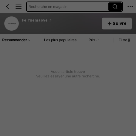
Recherche en magasin
FeiYuemaoye
Suivre
Recommander
Les plus populaires
Prix
Filtre
Aucun article trouvé
Veuillez essayer une autre recherche.