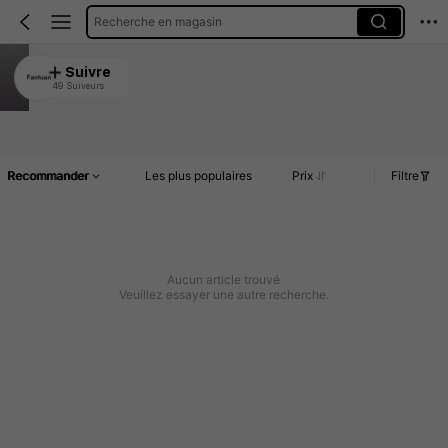
Recherche en magasin
Fantuan
Suivre
49 Suiveurs
4.86
Article(s)
Commentaires
Recommander
Les plus populaires
Prix
Filtre
Aucun article trouvé
Veuillez essayer une autre recherche.