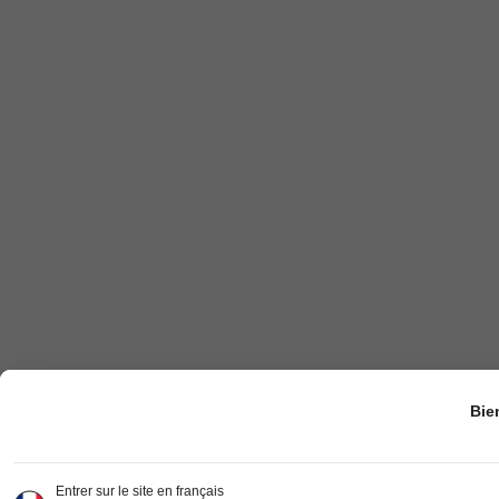
Bie
Entrer sur le site en français