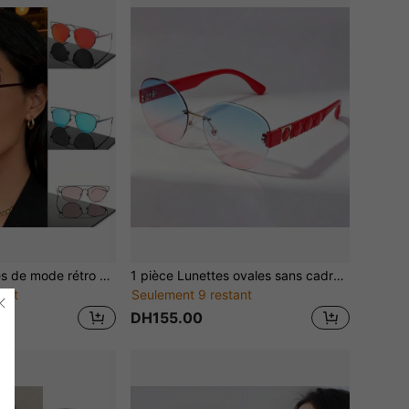
1 paire de lunettes de mode rétro style œil de chat en métal, style européen et américain. Design classique convenant pour les sorties, la plage, le port quotidien, essentielles pour la conduite et les activités d'été
1 pièce Lunettes ovales sans cadre, lunettes multifonctionnelles d'été, accessoire élégant pour femme à la plage
ant
Seulement 9 restant
DH155.00