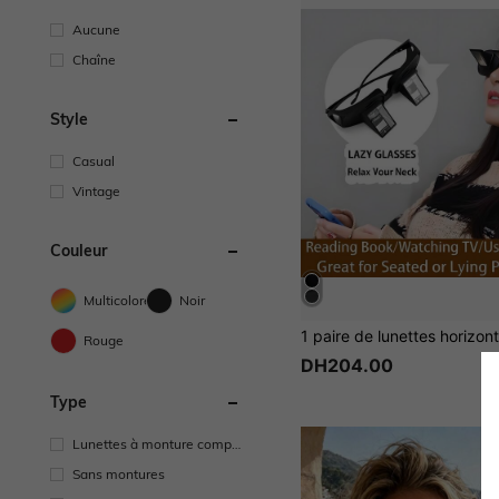
Aucune
Chaîne
Style
Casual
Vintage
Couleur
Multicolore
Noir
Rouge
DH204.00
Type
Lunettes à monture compl
ète
Sans montures