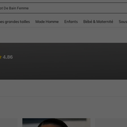
lot De Bain Femme
and down arrow keys to navigate search Dernière recherche and Rechercher et Tr
s grandes tailles
Mode Homme
Enfants
Bébé & Maternité
Sous
4.86