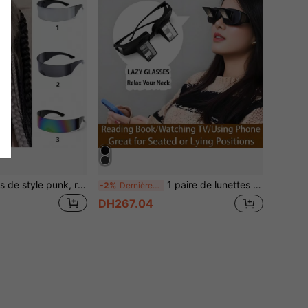
Nouvelles lunettes de style punk, remplies d'une ambiance de technologie futuriste, design élégant, idéales pour les vacances à la plage d'été, les activités de plein air et les voyages
1 paire de lunettes réfractives à 90° pour le jeu, le visionnage de films, les vacances sur canapé, lunettes décontractées fonctionnelles surdimensionnées pour hommes, lunettes de lecture tricotées sans inclinaison de la tête pour femmes (Note : les produits en verre optique sont relativement plus lourds)
-2%
Dernières 7 heures
DH267.04