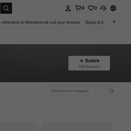
0
0
ouver. Press Enter to select.
-vêtements & Vêtements de nuit pour femmes
Bijoux & Accessoires pou
Suivre
128 Suiveurs