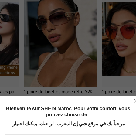
1 paire de lunettes horizontales paresseuses à réfraction de 90 degrés, pour le jeu, le visionnage de films, les vacances sur le canapé, lunettes fonctionnelles décontractées de grande taille pour hommes, lunettes de lecture tricotées sans tête pour femmes (Remarque : les produits en verre optique sont relativement lourds)
1 paire de lunettes mode rétro Y2K ajourées, convenant pour l'été, la plage, les festivals de musique, les vacances, l'extérieur, les voyages, la rentrée scolaire
Seulement 6 rest
DH161.00
DH160.00
Bienvenue sur SHEIN Maroc. Pour votre confort, vous
pouvez choisir de :
مرحباً بك في موقع شي إن المغرب، لراحتك، يمكنك اختيار: