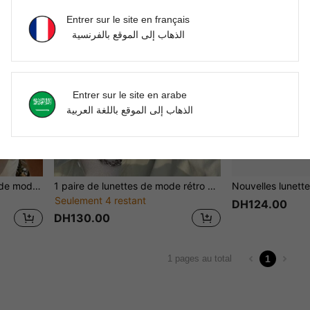
Entrer sur le site en français
الذهاب إلى الموقع بالفرنسية
Entrer sur le site en arabe
الذهاب إلى الموقع باللغة العربية
1 pièce Nouvelles lunettes de mode aviateur à double pont, monture métallique carrée avec côtés, convient aux hommes et aux femmes pour la conduite, le port quotidien, les voyages et les activités de plein air
1 paire de lunettes de mode rétro minimaliste à monture fine et forme d'œil de chat, unisexe. Lunettes polyvalentes et à la mode du style Y2K, convenant pour les festivals, les sports, les festivals de musique, les plages, les sorties en famille, le golf, la randonnée, la conduite, les activités de plein air, les vacances et les accessoires de plage.
Seulement 4 restant
DH124.00
DH130.00
1
1 pages au total