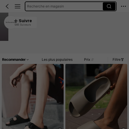
Recherche en magasin
Tea Tea and sunday
Suivre
946 Suiveurs
4.90
34K Vendu récemment
6.9K Rachat
Article(s)
Commentaires
Recommander
Les plus populaires
Prix
Filtre