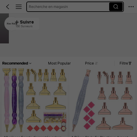
Recherche en magasin
Xiao Xiang
Suivre
150 Suiveurs
4.92
2.2K Vendu récemment
342 Rachat
Article(s)
Promos
Commentaires
Recommended
Most Popular
Price
Filtre