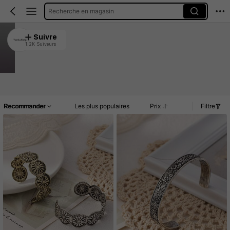
Recherche en magasin
YLXSPSH
Suivre
1.2K Suiveurs
4.90
8.4K Vendu récemment
1.5K Rachat
Article(s)
Promos
Commentaires
Recommander
Les plus populaires
Prix
Filtre