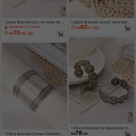
1 pièce Bracelet jonc en métal de st
1 pièce Bracelet ouvert, style bohè
82
yle bohème à motif floral rétro mini
me à la mode, fleur raffinée en allia
Seulement 2 restant
DH
.11
-3%
maliste, convient pour le port quotid
ge avec texture, convient pour le po
76
DH
.76
-3%
ien des femmes
rt quotidien des femmes et la Saint-
Valentin
1 Pièce Bracelet De Manchette Ouv
78
erte En Métal Simple Avec Motif Flo
1 Pièce Bracelet Dames Géométriq
DH
.00