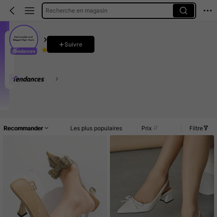
Recherche en magasin
Fashionable And Elegant High Heels
Suivre
4.95
31K Suiveurs
Clients très fidèles
Créé il y a 1 an
100K Vendu récemment
Ce magasin est sélectionné comme un
「Boutique tendance
Accueil
Article(s)
Nouveau
Promos
Commentaires
Recommander
Les plus populaires
Prix
Filtre