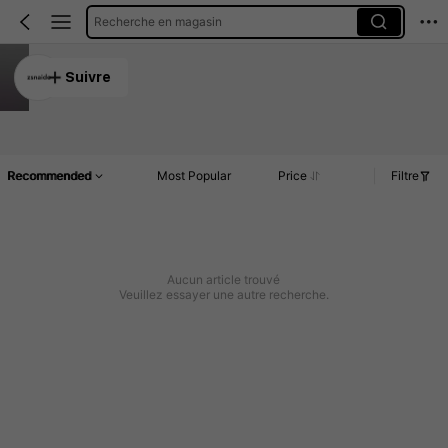
Recherche en magasin
zsnaide
Suivre
5.00
Article(s)
Commentaires
Recommended
Most Popular
Price
Filtre
Aucun article trouvé
Veuillez essayer une autre recherche.