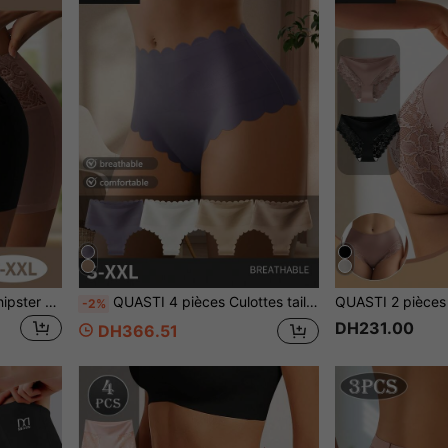
QUASTI 3 pièces Culottes hipster à imprimé dentelle pour femmes, confortables et agréables à la peau, épousant les courbes, anti-frottements, excellent choix de cadeau
QUASTI 4 pièces Culottes taille moyenne pour femmes, avec bordure ondulée et design croisé, ajustement confortable, doux et agréable pour la peau, disponible en tailles S-XXL
-2%
DH231.00
DH366.51