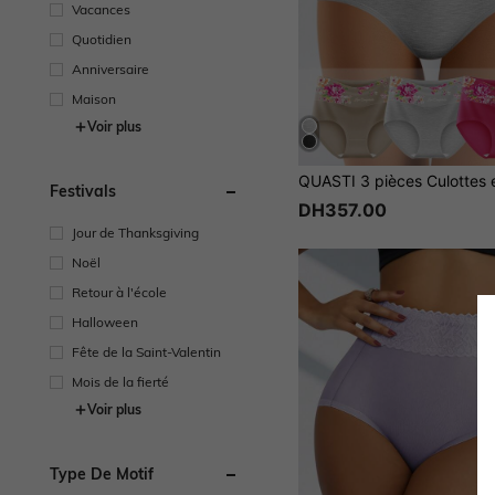
Vacances
Quotidien
Anniversaire
Maison
Voir plus
Festivals
DH357.00
Jour de Thanksgiving
Noël
Retour à l'école
Halloween
Fête de la Saint-Valentin
Mois de la fierté
Voir plus
Type De Motif