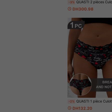
QUASTI 2 pièces Culottes en dentelle taille haute pour femmes grande taille, sous-vêtements respirants avec contrôle du ventre et couverture complète, con
-3%
DH300.98
QUASTI 1 pièce Culotte string taille mi-haute pour femmes, bord ondulé imprimé, sexy & élégant, respirant & non étouffant, doux & confort
-2%
DH132.20