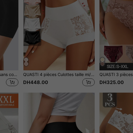
QUASTI 3 pièces Culottes sans couture à taille haute unies - Ultra confortables, respirantes, extensibles, contrôle du ventre - Simples, tissu tricoté, matériau polyamide
QUASTI 4 pièces Culottes taille mi/haute pour femmes, avec un design de patchwork en dentelle sur les côtés, un motif de dentelle florale aléatoire, élégant et romantique, couvrance complète pour soulever les fesses, tissu doux et respirant, convient pour le cyclisme ou les sports en extérieur
DH448.00
DH325.00