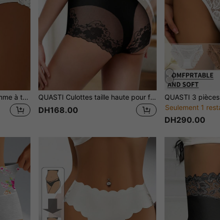
QUASTI 1 pièce Culotte femme à taille haute, en dentelle florale avec patchwork, croisée, douce, extensible, respirante et absorbante, tailles S-XXL
QUASTI Culottes taille haute pour femmes, sous-vêtements respirants avec bordure en dentelle, coupe sans couture élastique et confortable, effet galbant et rehaussant pour les fesses, convient pour le travail, les déplacements, la maison, les voyages et autres utilisations quotidiennes
Seulement 1 rest
DH168.00
DH290.00