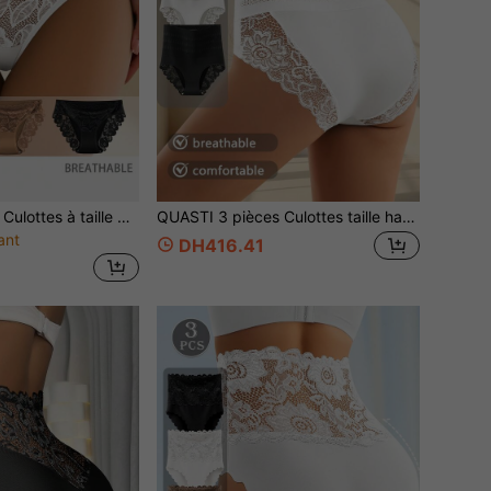
QUASTI 3 pièces Culottes à taille mi-haute avec imprimé dentelle pour femmes, confort, respirant, tailles S-XXL, choix de cadeau idéal
QUASTI 3 pièces Culottes taille haute en dentelle pour femmes, contrôle du ventre et levage des fesses, doux et confortable, tailles S-XXL
ant
DH416.41