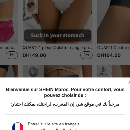
QUASTI 3 pièces Culottes en coton à taille haute pour femmes, contrôle et soulèvement du ventre, imprimé floral romantique, confortable et respirant, excellent choix de cadeau
QUASTI 1 pièce Culotte triangle pour femme, bordure en dentelle ondulée, blanc, contrôle du ventre, confortable & respirant, cadeau de vacances idéal
DH149.00
DH164.00
Bienvenue sur SHEIN Maroc. Pour votre confort, vous
pouvez choisir de :
مرحباً بك في موقع شي إن المغرب، لراحتك، يمكنك اختيار:
Entrer sur le site en français