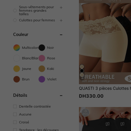
Sous-vêtements pour
femmes grandes
tailles
Culottes pour femmes
Couleur
Multicolore
Noir
Blanc/Blanche
Rose
Jaune
Kaki
Brun
Violet
4
Détails
DH330.00
Dentelle contrastée
Aucune
Croisé
Tendance : les découpes