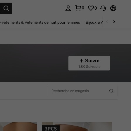
0
0
ouver. Press Enter to select.
-vêtements & Vêtements de nuit pour femmes
Bijoux & Accessoires pou
Suivre
1.8K Suiveurs