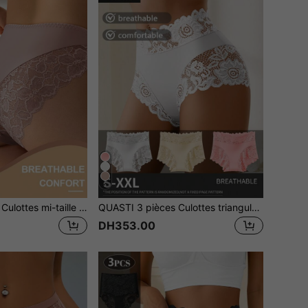
5
QUASTI 2 pièces Culottes mi-taille en dentelle pour femmes, design patchwork en grande dentelle florale, tissu léger doux et respirant, sous-vêtements en dentelle sexy essentiels pour un port quotidien
QUASTI 3 pièces Culottes triangulaires sexy imprimées de dentelle pour femmes, confortables et respirantes, un choix de cadeau idéal
DH353.00