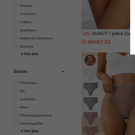
Plantes
Unicolore
Lettres
graphique
QUASTI 1 pièce Culotte triangle taille haute pour femmes, forte compression de la taille et contrôle du ventre, moulante, façonnant une courbe en S parfaite, lisse, confortable et respirante, tissu élastique dou
-2%
Imprimés aléatoires
DH167.02
Baroque
Voir plus
Saison
Printemps
Été
Automne
Hiver
Printemps/automne
Printemps/Été
Voir plus