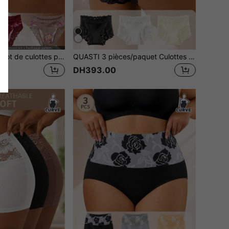
QUASTI 3 pièces Lot de culottes pour femmes : Imprimé floral romantique, Bordure en dentelle sexy, Tissu confortable, Peau-friendly et respirant. Un choix de cadeau parfait.
QUASTI 3 pièces/paquet Culottes triangulaires en dentelle imprimées, respirantes et confortables pour femmes grandes tailles. Choix de cadeau idéal pour les fêtes
DH393.00