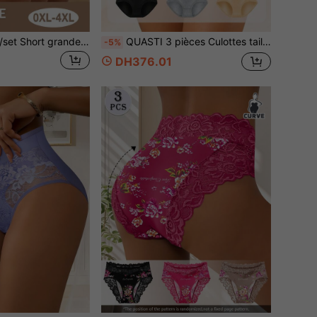
QUASTI 3 pièces/set Short grande taille pour femmes avec imprimé en dentelle, confortable et respirant épousant les courbes, cadeau idéal
QUASTI 3 pièces Culottes taille haute gainantes grande taille, sous-vêtements à motif floral doux et respirants avec couverture complète, convient pour le travail, les voyages et le port quotidien
-5%
DH376.01