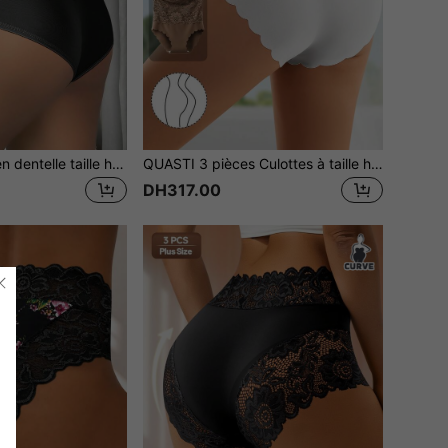
QUASTI Culotte en dentelle taille haute pour femmes, sous-vêtements doux, respirants et extensibles avec couverture complète et lissage du ventre pour le port quotidien, le travail, les voyages & la détente
QUASTI 3 pièces Culottes à taille haute avec garniture en dentelle pour femmes, design patchwork en dentelle élégant, tissu semi-transparent et respirant, ouvertures de jambes ondulées, taille élastique, matériau doux et extensible pour un port confortable
DH317.00