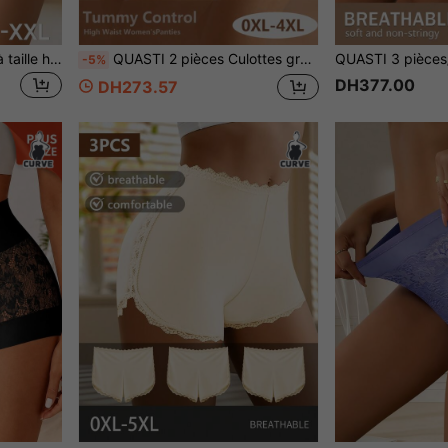
QUASTI 5 pièces Culottes à taille haute pour femmes avec imprimé en dentelle, en maille respirante et élastique douce. Confortables et agréables à la peau, un choix de cadeau idéal
QUASTI 2 pièces Culottes grande taille à taille haute avec contrôle du ventre pour femmes, imprimé floral avec bordure en dentelle, sous-vêtements de contrôle du ventre, respirants et confortables
-5%
DH377.00
DH273.57