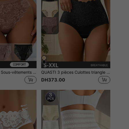
QUASTI 3 pièces Sous-vêtements confortables et respirants avec imprimé en dentelle pour femmes, un choix de cadeau idéal
QUASTI 3 pièces Culottes triangle pour femmes - Design sexy avec bordure en dentelle, tissu confortable, doux pour la peau & respirant - Choix de cadeau parfait
DH373.00