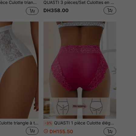
e, confortable & respirant, tissu doux pour la peau, couverture complète, convient pour de multiples occasions
QUASTI 3 pièces/Set Culottes en dentelle florale pour femmes, sous-vêtements doux élastiques et respirants, lingerie confortable à taille moyenne, convient pour le port quotidien, le travail, les voyages
DH358.00
QUASTI 1 pièce Culotte triangle à taille haute super avec bordure en dentelle florale pour femmes, taille élastique large, tissu confortable et respirant, design élégant
QUASTI 1 pièce Culotte élégante en dentelle et patchwork, confortable et respirante, convenant pour les vacances romantiques
-3%
DH155.50