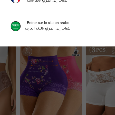
الذهاب إلى الموقع بالفرنسية
Entrer sur le site en arabe
x pour la peau, convient pour le sport et les tenues décontractées
QUASTI 4 pièces Culottes sans couture à taille haute pour femmes, design croisé, contrôle et soulèvement du ventre, confortable et agréable à la peau, choix de cadeau idéal
الذهاب إلى الموقع باللغة العربية
DH534.00
DH318.00