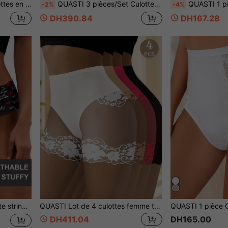
vient pour le travail, les voyages et le port quotidien
QUASTI 3 pièces/Set Culottes hanche haute en dentelle grande taille pour femmes, short de doux, confortable et respirant avec couverture complète, convient pour le port quotidien, le travail, les voyages, le sommeil et les loisirs, taille 0XL-5XL
QUASTI 1 pièce Culotte triangle taille haute pour femmes, patchwork de dentell
-2%
-4%
DH390.84
DH167.28
able, convient pour de multiples occasions
QUASTI Lot de 4 culottes femme taille haute en dentelle patchwork, culottes triangle à couverture complète, douces, élastiques et respirantes, sous-vêtements confortables en maille florale, adaptées au port quotidien
DH411.04
DH165.00