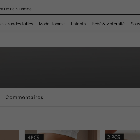
and down arrow keys to navigate search Dernière recherche and Rechercher et Tr
s grandes tailles
Mode Homme
Enfants
Bébé & Maternité
Sous
Commentaires