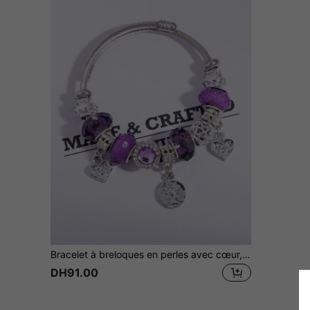
Bracelet à breloques en perles avec cœur, Valentin, Maman, Mère, Fête des Mères, Cadeau
DH91.00