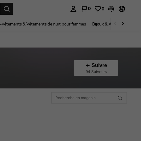
0
0
ouver. Press Enter to select.
-vêtements & Vêtements de nuit pour femmes
Bijoux & Accessoires pou
Suivre
94 Suiveurs