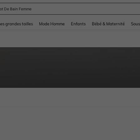
lot De Bain Femme
and down arrow keys to navigate search Dernière recherche and Rechercher et Tr
s grandes tailles
Mode Homme
Enfants
Bébé & Maternité
Sous