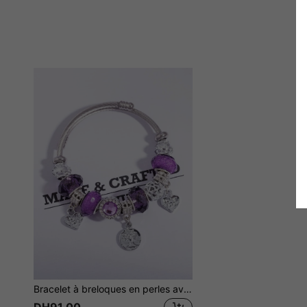
Bracelet à breloques en perles avec cœur, Valentin, Maman, Mère, Fête des Mères, Cadeau