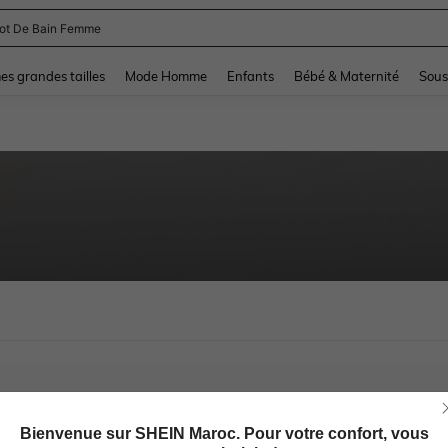
lot De Bain Femme
and down arrow keys to navigate search Dernière recherche and Rechercher et Tr
s grandes tailles
Mode Homme
Enfants
Bébé & Maternité
Sous
Bienvenue sur SHEIN Maroc. Pour votre confort, vous