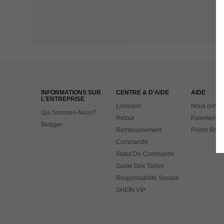
INFORMATIONS SUR
CENTRE & D'AIDE
AIDE
L'ENTREPRISE
Livraison
Nous contac
Qui Sommes-Nous?
Retour
Paiement
Blogger
Remboursement
Points Bonu
Commande
Statut De Commande
Guide Des Tailles
Responsabilité Sociale
SHEIN VIP