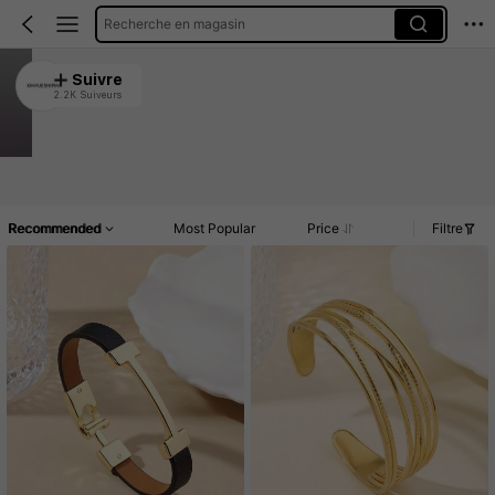
Recherche en magasin
XINYUESHIPIN
Suivre
2.2K Suiveurs
4.93
Clients très fidèles
Créé il y a 1 an
41K Vendu récemment
Accueil
Article(s)
Promos
Commentaires
Recommended
Most Popular
Price
Filtre