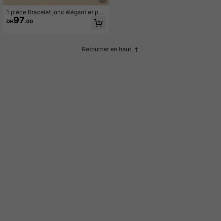
1 pièce Bracelet jonc élégant et per
97
sonnalisé pour femme en cuir artific
DH
.00
iel avec lettre dorée, bijou cadeau p
our petite amie
Retourner en haut