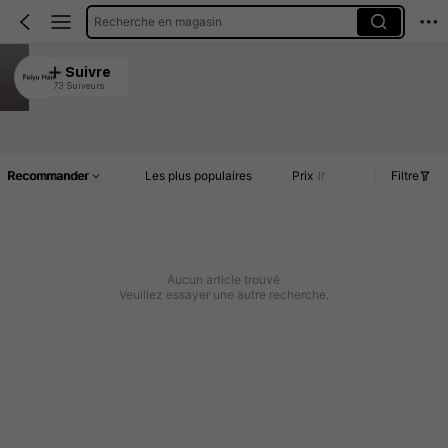
Recherche en magasin
Feiyu Hair
Suivre
73 Suiveurs
4.96
Article(s)
Commentaires
Recommander
Les plus populaires
Prix
Filtre
Aucun article trouvé
Veuillez essayer une autre recherche.