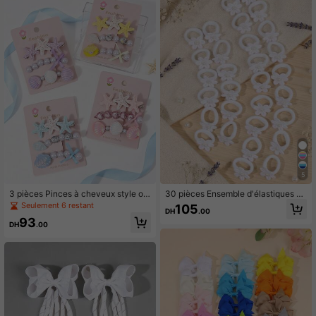
d'honneur pour adolescentes
5
3 pièces Pinces à cheveux style oc
30 pièces Ensemble d'élastiques à
éan avec étoile de mer et fausses p
cheveux blancs avec petites fleurs
Seulement 6 restant
105
DH
.00
erles, pinces à cheveux de mode do
et décoration de demi-visage en fa
93
pamine convenant pour le port quot
usses perles, petits anneaux à chev
DH
.00
idien et les vacances, cadeau pour l
eux pour le pouce, convient pour le
es filles
port quotidien des filles et les cadea
ux