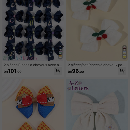
2 pièces Pinces à cheveux avec n
2 pièces/set Pinces à cheveux pour
œud brodé de lettre pour la rentrée
filles, barrettes à cheveux en lin ave
101
96
DH
.00
DH
.00
scolaire, accessoires de cheveux a
c décor de cerises, accessoires cap
vec nœud bleu marine à initiale A-Z
illaires minimalistes pour tous les jo
pour filles, meilleur cadeau pour les
urs, convient aux adolescentes
enseignants et les élèves