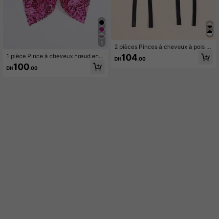
5
2 pièces Pinces à cheveux à pois e
n maille avec nœud et pompon, acc
104
1 pièce Pince à cheveux nœud en
DH
.00
essoires de cheveux exquis, conve
maille pailletée, pince crocodile à d
100
nant pour le port quotidien des filles
DH
.00
ouble anneau brillant, accessoire d
e mode pour cheveux convenant po
ur les fêtes et le port quotidien, con
venant aux adolescents