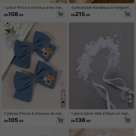
1 pièce Pince à cheveux avec nœu
4 pièces/set Bandeaux à marguerit
d en tissu bleu marine brodé de 26 l
es pour filles, chapeaux de foulard t
108
215
DH
.00
DH
.00
ettres, accessoire capillaire pour fill
riangulaire pour chignon, bandeaux
es, pince alligator minimaliste à fleu
élégants rustiques, accessoires de
rs brodées, convient pour l'école et
cheveux au crochet pour adolescen
le port quotidien, accessoire capillai
tes
re à fleurs à la mode
8
4
2 pièces Pinces à cheveux de marin
1 pièce Serre-tête à fleurs en maille
à broderie florale, pinces crocodile
de perles blanches, Serre-tête déco
105
138
DH
.00
DH
.00
en tissu de tournesol, pinces à chev
ré de perles, Convient pour les mari
eux avec nœud élégant, accessoire
ages, les fêtes d'anniversaire, les o
s de cheveux pour adolescentes co
ccasions importantes, Serre-tête à
nvenant pour un port quotidien
gland, Accessoires de demoiselle