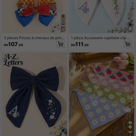
9
2 pièces Pinces à cheveux de princ
1 pièce Accessoire capillaire clip pa
esse pour filles, pinces crocodile à
pillon avec lettre brodée florale sur t
107
111
DH
.00
DH
.00
nœud imprimé, accessoires de mod
issu bleu marine, convient pour les f
e pour cheveux, convient aux adole
illes, l'école et le port quotidien. Clip
scentes
à cheveux minimaliste avec broderi
e florale, accessoire capillaire à la
mode avec nœud et bandeau
9