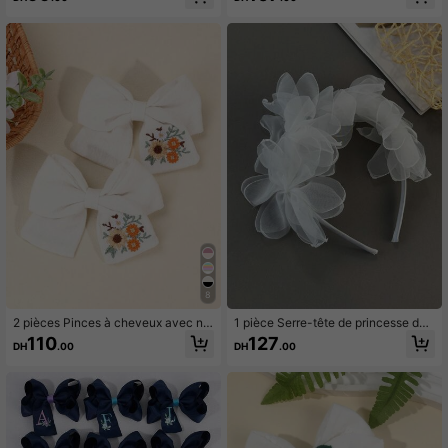
ngulaire, accessoires élégants au cr
ux avec nœud à fleurs beige brodée
ochet pour les cheveux pour adoles
s, accessoire pour cheveux pour le
centes
port quotidien et les fêtes de mariag
e pour adolescentes
8
2 pièces Pinces à cheveux avec n
1 pièce Serre-tête de princesse déc
œud à broderie florale blanche, sim
oré de fleurs en organza blanc pour
110
127
DH
.00
DH
.00
ples et pour les adolescentes
adolescentes