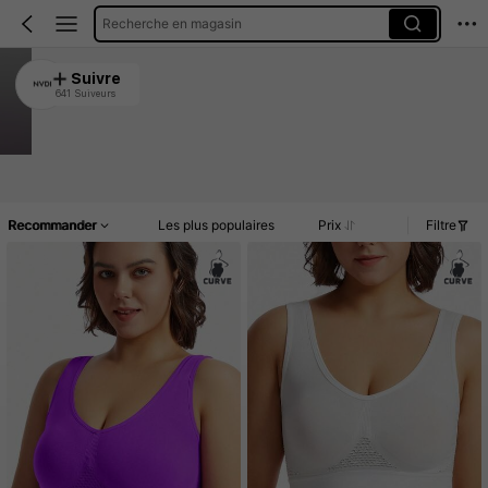
Recherche en magasin
NVDI
Suivre
641 Suiveurs
4.88
1.6K Vendu récemment
827 Rachat
Article(s)
Commentaires
Recommander
Les plus populaires
Prix
Filtre