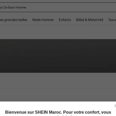
lot De Bain Femme
and down arrow keys to navigate search Dernière recherche and Rechercher et Tr
s grandes tailles
Mode Homme
Enfants
Bébé & Maternité
Sous
Bienvenue sur SHEIN Maroc. Pour votre confort, vous