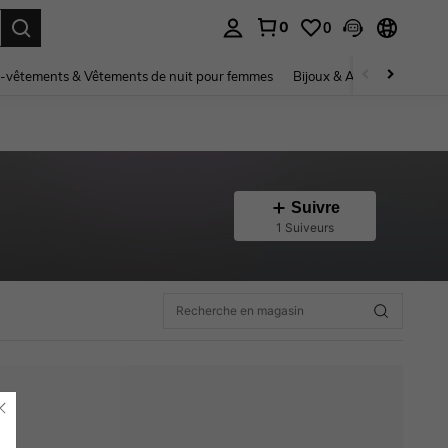
0
0
ouver. Press Enter to select.
-vêtements & Vêtements de nuit pour femmes
Bijoux & Accessoires pou
Suivre
1 Suiveurs