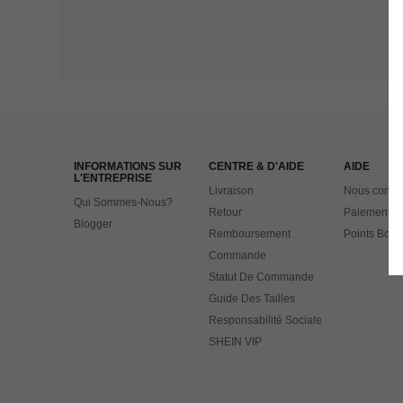
INFORMATIONS SUR
CENTRE & D'AIDE
AIDE
L'ENTREPRISE
Livraison
Nous contac
Qui Sommes-Nous?
Retour
Paiement
Blogger
Remboursement
Points Bonu
Commande
Statut De Commande
Guide Des Tailles
Responsabilité Sociale
SHEIN VIP