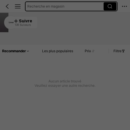
Recherche en magasin
Limer
Suivre
135 Suiveurs
4.91
Article(s)
Commentaires
Recommander
Les plus populaires
Prix
Filtre
Aucun article trouvé
Veuillez essayer une autre recherche.