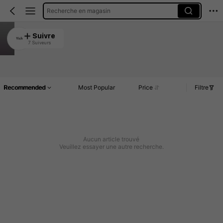
Recherche en magasin
Yich
Suivre
7 Suiveurs
4.50
Article(s)
Commentaires
Recommended
Most Popular
Price
Filtre
Aucun article trouvé
Veuillez essayer une autre recherche.