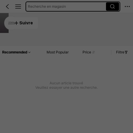
Recherche en magasin
G Fashion accessories
Suivre
5.00
Article(s)
Commentaires
Recommended
Most Popular
Price
Filtre
Aucun article trouvé
Veuillez essayer une autre recherche.