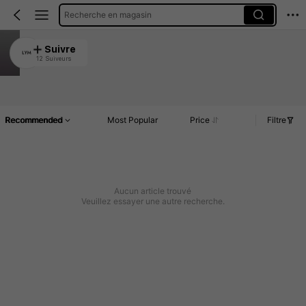
Recherche en magasin
LYM
Suivre
12 Suiveurs
4.87
Article(s)
Commentaires
Recommended
Most Popular
Price
Filtre
Aucun article trouvé
Veuillez essayer une autre recherche.