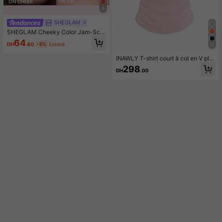
4
SHEGLAM
SHEGLAM Cheeky Color Jam-Scar
let Sunset Rouge Marque De Beaut
64
DH
.60
-5%
Estimé
12
é CosméTique Maquillage Pour Fe
mmes Et Filles
INAWLY T-shirt court à col en V plis
sé avec imprimé nœud pour femme
298
DH
.00
s