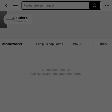
Recherche en magasin
yiwuguangkai
Suivre
3 Suiveurs
4.88
Article(s)
Commentaires
Recommander
Les plus populaires
Prix
Filtre
Aucun article trouvé
Veuillez essayer une autre recherche.