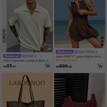
Swim SPRTY
GRDR
Swim SPRTY 1 pièce Maillot de bai
n une pièce pour femme avec col bl
40+ Dire "si cool"
Polo à manches courtes à demi-zip
ocs de couleurs et ourlet froncé, po
de couleur unie pour hommes GRD
55
699
ur les vacances d'été à la plage
DH
.87
DH
.00
R, polyvalent et décontracté chic