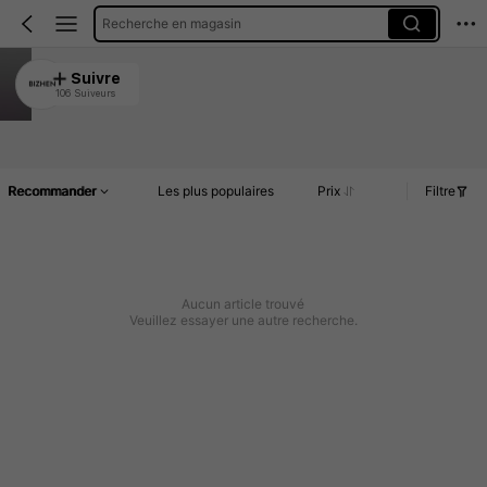
Recherche en magasin
BIZHEN
Suivre
106 Suiveurs
4.78
Article(s)
Commentaires
Recommander
Les plus populaires
Prix
Filtre
Aucun article trouvé
Veuillez essayer une autre recherche.