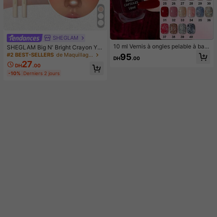
SHEGLAM
10 ml Vernis à ongles pelable à bas
SHEGLAM Big N' Bright Crayon Ye
e d'eau, sans cuisson, à décoller, lo
ux-Frost Paillettes Marque De Beau
#2 BEST-SELLERS
de Maquillage du visage
95
DH
.00
ngue tenue, séchage rapide. Facile
té CosméTique Maquillage Pour Fe
27
DH
.00
à utiliser, convient aux débutants
mmes Et Filles
-10%
Derniers 2 jours