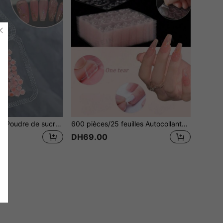
Bijoux pour ongles Poudre de sucre de roche Camélias pour ongles Bijoux de roses Fleurs en résine scintillante fine Accessoires pour ongles Fleurs Fournitures pour nail art DIY Décorations pour ongles Pierres précieuses pour ongles
600 pièces/25 feuilles Autocollants d'art pour ongles roses imperméables et respirants, faux ongles à forte adhérence
DH69.00