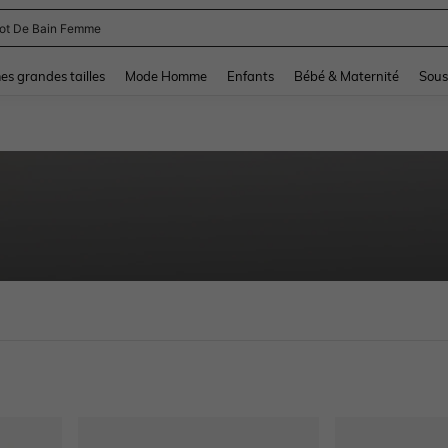
lot De Bain Femme
and down arrow keys to navigate search Dernière recherche and Rechercher et Tr
s grandes tailles
Mode Homme
Enfants
Bébé & Maternité
Sous