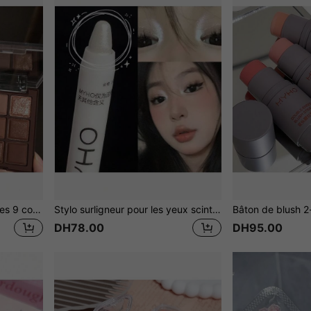
Palette d'ombres à paupières 9 couleurs Mocha Chocolat, fini naturel mat et nacré, outil de maquillage
Stylo surligneur pour les yeux scintillant, stylo fard à paupières éclaircissant longue tenue pour le coin des yeux, stylo pailleté blanc perle scintillant pour la paupière et le pli inférieur, cosmétiques pour les yeux pour festival de musique
DH78.00
DH95.00