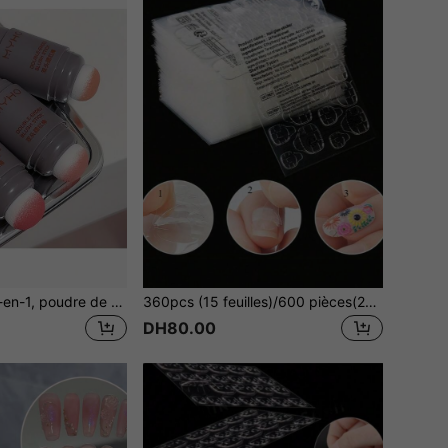
Bâton de blush 2-en-1, poudre de blush naturelle longue tenue, applicateur éponge double face pour blush et highlighter, couleur polyvalente pour les lèvres et les joues
360pcs (15 feuilles)/600 pièces(25 feuilles)/840 pièces(35 feuilles)/1080 pièces(45 feuilles)/1320 pièces(55 feuilles)/1560 pièces(65 feuilles) Colle à ongles en gel double face pour ongles à presser Colle gel DIY
DH80.00