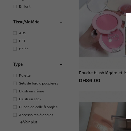
Brillant
Tissu/matériel
ABS
PET
Gelée
Type
Palette
DH86.00
Sets de fard à paupières
Blush en crème
Blush en stick
Ruban de colle à ongles
Accessoires à ongles
Voir plus