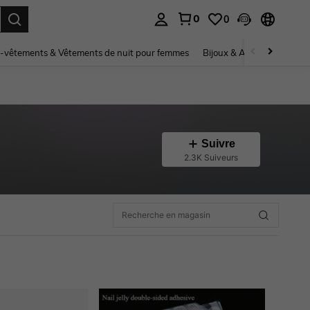
0
0
ouver. Press Enter to select.
-vêtements & Vêtements de nuit pour femmes
Bijoux & Accessoires pou
Suivre
2.3K Suiveurs