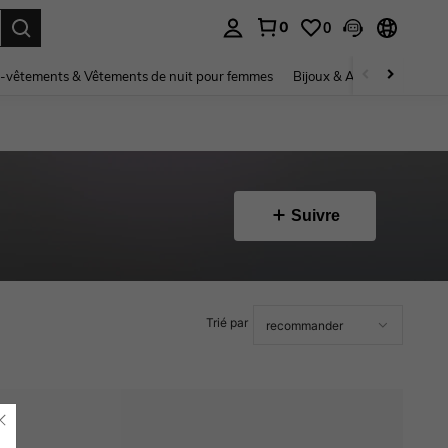
0
0
ouver. Press Enter to select.
-vêtements & Vêtements de nuit pour femmes
Bijoux & Accessoires pou
Suivre
Trié par