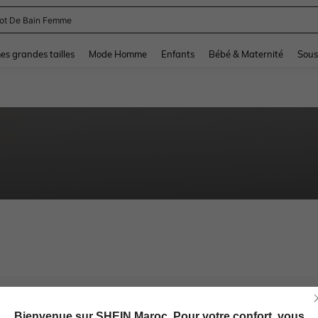
lot De Bain Femme
and down arrow keys to navigate search Dernière recherche and Rechercher et Tr
s grandes tailles
Mode Homme
Enfants
Bébé & Maternité
Sous
Bienvenue sur SHEIN Maroc. Pour votre confort, vous