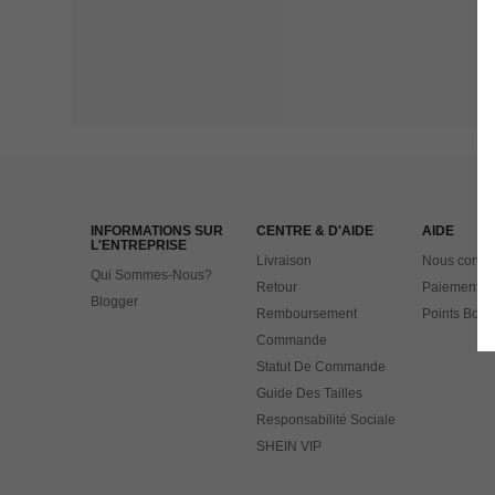
INFORMATIONS SUR
CENTRE & D'AIDE
AIDE
L'ENTREPRISE
Livraison
Nous contac
Qui Sommes-Nous?
Retour
Paiement
Blogger
Remboursement
Points Bonu
Commande
Statut De Commande
Guide Des Tailles
Responsabilité Sociale
SHEIN VIP