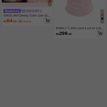
4
SHEGLAM
SHEGLAM Cheeky Color Jam-Scar
let Sunset Rouge Marque De Beaut
64
DH
.60
-5%
Estimé
12
é CosméTique Maquillage Pour Fe
mmes Et Filles
INAWLY T-shirt court à col en V plis
sé avec imprimé nœud pour femme
298
DH
.00
s