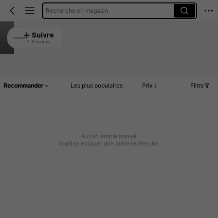
Recherche en magasin
LcCourageUS
Suivre
2 Suiveurs
5.00
Article(s)
Commentaires
Recommander
Les plus populaires
Prix
Filtre
Aucun article trouvé
Veuillez essayer une autre recherche.