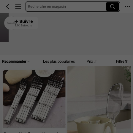
Recherche en magasin
hangzhoujieba
Suivre
1.1K Suiveurs
4.90
10K Vendu récemment
1.6K Rachat
Article(s)
Nouveau
Promos
Commentaires
Recommander
Les plus populaires
Prix
Filtre