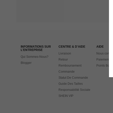
INFORMATIONS SUR
CENTRE & D'AIDE
AIDE
L'ENTREPRISE
Livraison
Nous contac
Qui Sommes-Nous?
Retour
Paiement
Blogger
Remboursement
Points Bonu
Commande
Statut De Commande
Guide Des Tailles
Responsabilité Sociale
SHEIN VIP