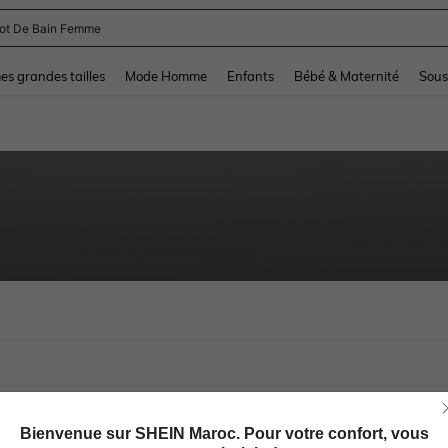
lot De Bain Femme
and down arrow keys to navigate search Dernière recherche and Rechercher et Tr
s grandes tailles
Mode Homme
Enfants
Bébé & Maternité
Sous
Bienvenue sur SHEIN Maroc. Pour votre confort, vous