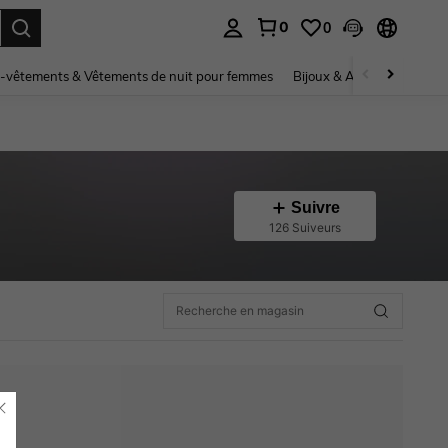
0
0
ouver. Press Enter to select.
-vêtements & Vêtements de nuit pour femmes
Bijoux & Accessoires pou
Suivre
126 Suiveurs