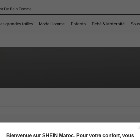
lot De Bain Femme
and down arrow keys to navigate search Dernière recherche and Rechercher et Tr
s grandes tailles
Mode Homme
Enfants
Bébé & Maternité
Sous
Bienvenue sur SHEIN Maroc. Pour votre confort, vous