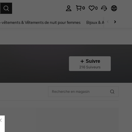
0
0
ouver. Press Enter to select.
-vêtements & Vêtements de nuit pour femmes
Bijoux & Accessoires pou
Suivre
216 Suiveurs