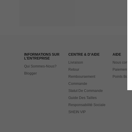
INFORMATIONS SUR
CENTRE & D'AIDE
AIDE
L'ENTREPRISE
Livraison
Nous contac
Qui Sommes-Nous?
Retour
Paiement
Blogger
Remboursement
Points Bonu
Commande
Statut De Commande
Guide Des Tailles
Responsabilité Sociale
SHEIN VIP