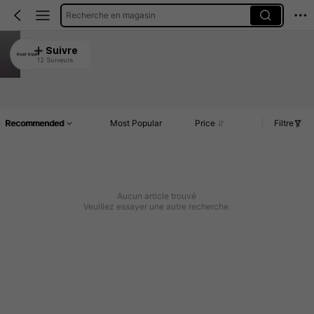
Recherche en magasin
trust treat
Suivre
12 Suiveurs
4.91
Article(s)
Commentaires
Recommended
Most Popular
Price
Filtre
Aucun article trouvé
Veuillez essayer une autre recherche.