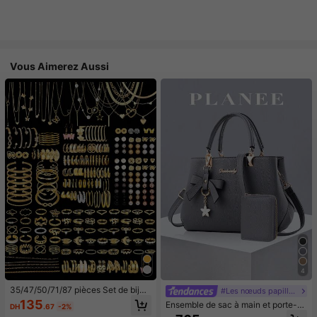
Vous Aimerez Aussi
4
35/47/50/71/87 pièces Set de bijou
#Les nœuds papillon font leur grand retour.
x style bohème, comprenant des bo
135
Ensemble de sac à main et porte-c
DH
.67
-2%
ucles d'oreilles, colliers, bagues, br
artes de couleur unie pour femmes