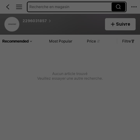
Recherche en magasin
2296031857
Suivre
Recommended
Most Popular
Price
Filtre
Aucun article trouvé
Veuillez essayer une autre recherche.