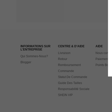
INFORMATIONS SUR
CENTRE & D'AIDE
AIDE
L'ENTREPRISE
Livraison
Nous contac
Qui Sommes-Nous?
Retour
Paiement
Blogger
Remboursement
Points Bonu
Commande
Statut De Commande
Guide Des Tailles
Responsabilité Sociale
SHEIN VIP