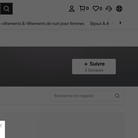
0
0
ouver. Press Enter to select.
-vêtements & Vêtements de nuit pour femmes
Bijoux & Accessoires pou
Suivre
3 Suiveurs