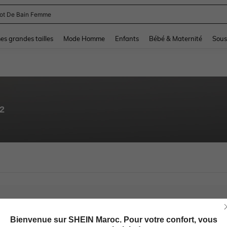
lot De Bain Femme
and down arrow keys to navigate search Dernière recherche and Rechercher et Tr
s grandes tailles
Mode Homme
Enfants
Bébé & Maternité
Sous
92
Bienvenue sur SHEIN Maroc. Pour votre confort, vous