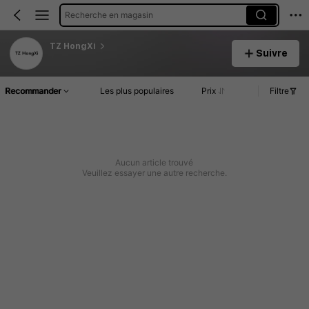
Recherche en magasin
TZ HongXi
Suivre
Recommander
Les plus populaires
Prix
Filtre
Aucun article trouvé
Veuillez essayer une autre recherche.