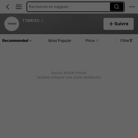
Recherche en magasin
TZMEIZU
Suivre
Recommended
Most Popular
Price
Filtre
Aucun article trouvé
Veuillez essayer une autre recherche.