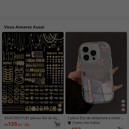
Vous Aimerez Aussi
35/47/50/71/87 pièces Set de bijou
1 pièce Étui de téléphone à miroir ro
x style bohème, comprenant des bo
se minimaliste, style fille avec motif
Clients très fidèles
135
DH
.67
-2%
ucles d'oreilles, colliers, bagues, br
nœud papillon, slogan religieux. Étu