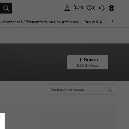
0
0
ouver. Press Enter to select.
-vêtements & Vêtements de nuit pour femmes
Bijoux & Accessoires pou
Suivre
5.2K Suiveurs