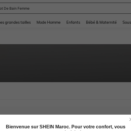
lot De Bain Femme
and down arrow keys to navigate search Dernière recherche and Rechercher et Tr
s grandes tailles
Mode Homme
Enfants
Bébé & Maternité
Sous
Bienvenue sur SHEIN Maroc. Pour votre confort, vous