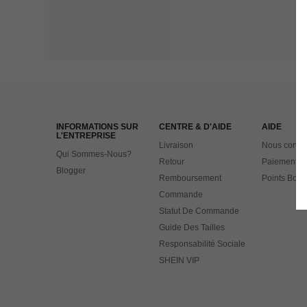
INFORMATIONS SUR
CENTRE & D'AIDE
AIDE
L'ENTREPRISE
Livraison
Nous contac
Qui Sommes-Nous?
Retour
Paiement
Blogger
Remboursement
Points Bonu
Commande
Statut De Commande
Guide Des Tailles
Responsabilité Sociale
SHEIN VIP