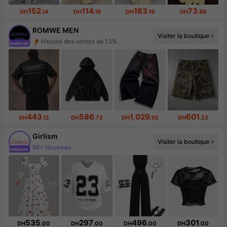
152
114
183
73
DH
.14
DH
.18
DH
.19
DH
.88
ROMWE MEN
Hausse des ventes de 13%
Visiter la boutique
665K abonné(e)(s)
443
586
1,029
601
DH
.12
DH
.72
DH
.92
DH
.22
Girlism
Visiter la boutique
Augmentation du nombre d'abonnés : 23 %
535
297
496
301
DH
.00
DH
.00
DH
.00
DH
.00