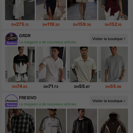
275
119
159
152
DH
.13
DH
.20
DH
.30
DH
.10
GRDR
Visiter la boutique
Le magasin a de nouveaux articles
74
71
55
55
DH
.63
DH
.73
DH
.87
DH
.98
FRESIVO
Visiter la boutique
Le magasin a de nouveaux articles