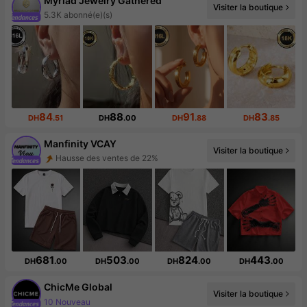
Myriad Jewelry Gathered
Visiter la boutique
5.3K abonné(e)(s)
84
88
91
83
DH
.51
DH
.00
DH
.88
DH
.85
Manfinity VCAY
Hausse des ventes de 22%
Visiter la boutique
Augmentation du nombre d'abonnés : 45 %
681
503
824
443
DH
.00
DH
.00
DH
.00
DH
.00
ChicMe Global
10 Nouveau
Visiter la boutique
Augmentation du nombre d'abonnés : 652 %