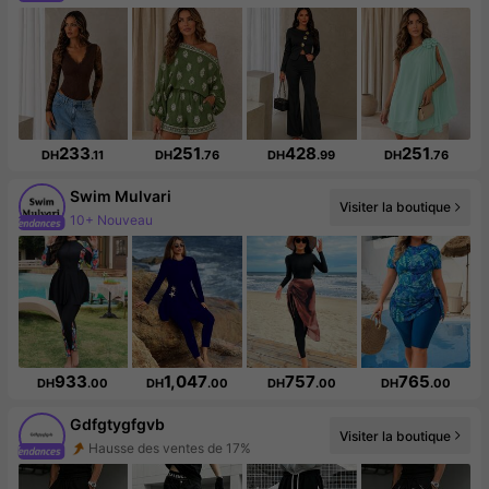
233
251
428
251
DH
.11
DH
.76
DH
.99
DH
.76
Swim Mulvari
Visiter la boutique
92K abonné(e)(s)
933
1,047
757
765
DH
.00
DH
.00
DH
.00
DH
.00
Gdfgtygfgvb
Visiter la boutique
Augmentation du nombre d'abonnés : 244 %