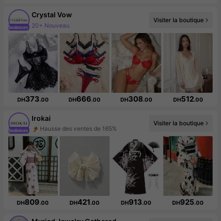
Crystal Vow
20+ Nouveau
Visiter la boutique
Augmentation du nombre d'abonnés : 36 %
373
666
308
512
DH
.00
DH
.00
DH
.00
DH
.00
Irokai
Hausse des ventes de 165%
Visiter la boutique
Augmentation du nombre d'abonnés : 292 %
809
421
913
925
DH
.00
DH
.00
DH
.00
DH
.00