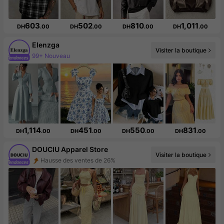
603
502
810
1,011
DH
.00
DH
.00
DH
.00
DH
.00
Elenzga
99+ Nouveau
Visiter la boutique
Augmentation du nombre d'abonnés : 12 %
1,114
451
550
831
DH
.00
DH
.00
DH
.00
DH
.00
DOUCIU Apparel Store
Hausse des ventes de 26%
Visiter la boutique
Augmentation du nombre d'abonnés : 54 %