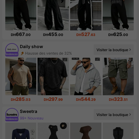
667
455
527
625
DH
.00
DH
.00
DH
.63
DH
.00
Daily show
Hausse des ventes de 32%
Visiter la boutique
Augmentation du nombre d'abonnés : 416 %
285
297
544
323
DH
.03
DH
.99
DH
.29
DH
.51
Sweetra
99+ Nouveau
Visiter la boutique
1.5M abonné(e)(s)