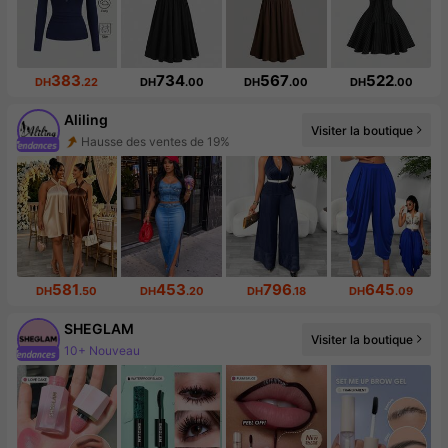
383
734
567
522
DH
.22
DH
.00
DH
.00
DH
.00
Aliling
Hausse des ventes de 19%
Visiter la boutique
48K abonné(e)(s)
581
453
796
645
DH
.50
DH
.20
DH
.18
DH
.09
SHEGLAM
Visiter la boutique
Augmentation du nombre d'abonnés : 15 %