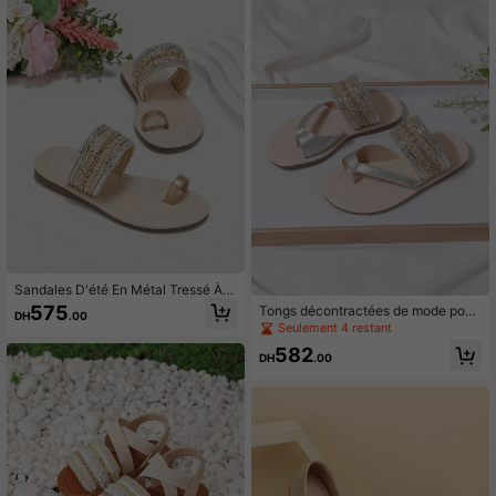
Sandales D'été En Métal Tressé À L
a Mode Pour Filles
575
Tongs décontractées de mode pour
DH
.00
filles à porter en extérieur l'été
Seulement 4 restant
582
DH
.00