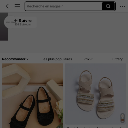
Recherche en magasin
XU YUE children's
Suivre
364 Suiveurs
4.96
Clients très fidèles
Créé il y a 1 an
5K Vendu récemment
Accueil
Article(s)
Commentaires
Recommander
Les plus populaires
Prix
Filtre