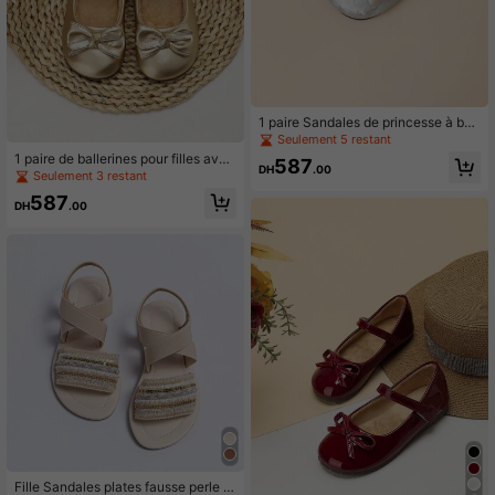
1 paire Sandales de princesse à bou
t fermé avec broderie de style chino
Seulement 5 restant
is pour filles, été
1 paire de ballerines pour filles avec
587
DH
.00
décoration de nœud
Seulement 3 restant
587
DH
.00
Fille Sandales plates fausse perle &